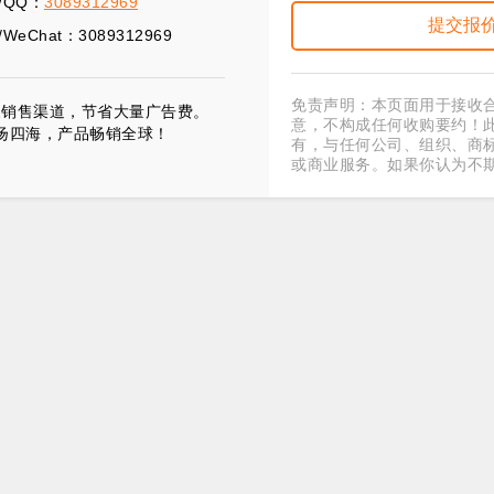
/QQ：
3089312969
WeChat：3089312969
免责声明：本页面用于接收
展销售渠道，节省大量广告费。
意，不构成任何收购要约！
扬四海，产品畅销全球！
有，与任何公司、组织、商
或商业服务。如果你认为不